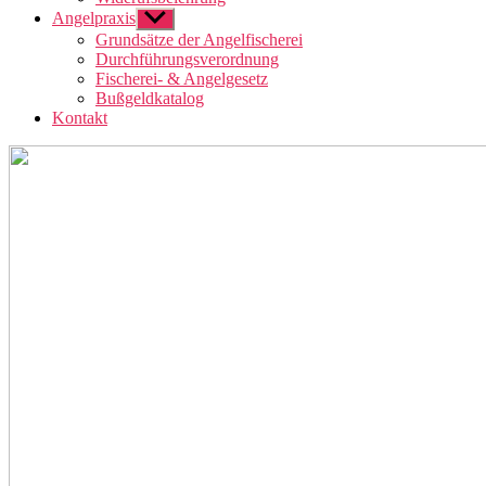
Angelpraxis
Untermenü
anzeigen
Grundsätze der Angelfischerei
Durchführungsverordnung
Fischerei- & Angelgesetz
Bußgeldkatalog
Kontakt