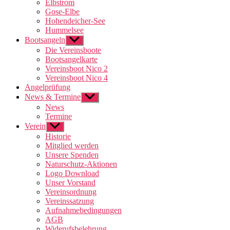
Elbstrom
Gose-Elbe
Hohendeicher-See
Hummelsee
Bootsangeln
Untermenü
anzeigen
Die Vereinsboote
Bootsangelkarte
Vereinsboot Nico 2
Vereinsboot Nico 4
Angelprüfung
News & Termine
Untermenü
anzeigen
News
Termine
Verein
Untermenü
anzeigen
Historie
Mitglied werden
Unsere Spenden
Naturschutz-Aktionen
Logo Download
Unser Vorstand
Vereinsordnung
Vereinssatzung
Aufnahmebedingungen
AGB
Widerufsbelehrung