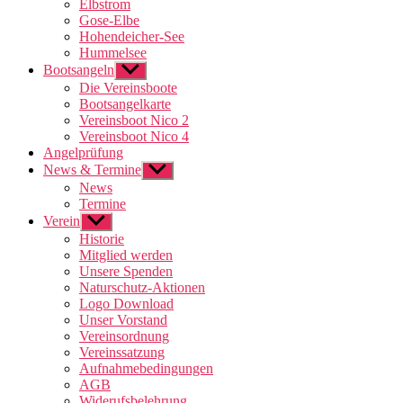
Elbstrom
Gose-Elbe
Hohendeicher-See
Hummelsee
Bootsangeln
Untermenü
anzeigen
Die Vereinsboote
Bootsangelkarte
Vereinsboot Nico 2
Vereinsboot Nico 4
Angelprüfung
News & Termine
Untermenü
anzeigen
News
Termine
Verein
Untermenü
anzeigen
Historie
Mitglied werden
Unsere Spenden
Naturschutz-Aktionen
Logo Download
Unser Vorstand
Vereinsordnung
Vereinssatzung
Aufnahmebedingungen
AGB
Widerufsbelehrung