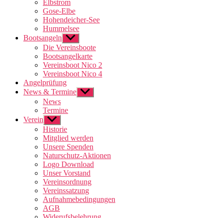
Elbstrom
Gose-Elbe
Hohendeicher-See
Hummelsee
Bootsangeln
Untermenü
anzeigen
Die Vereinsboote
Bootsangelkarte
Vereinsboot Nico 2
Vereinsboot Nico 4
Angelprüfung
News & Termine
Untermenü
anzeigen
News
Termine
Verein
Untermenü
anzeigen
Historie
Mitglied werden
Unsere Spenden
Naturschutz-Aktionen
Logo Download
Unser Vorstand
Vereinsordnung
Vereinssatzung
Aufnahmebedingungen
AGB
Widerufsbelehrung