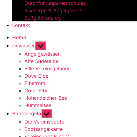
Durchführungsverordnung
Fischerei- & Angelgesetz
Bußgeldkatalog
Kontakt
Home
Untermenü
Gewässer
anzeigen
Angelgewässer
Alte Süderelbe
Bille Vereinsgelände
Dove Elbe
Elbstrom
Gose-Elbe
Hohendeicher-See
Hummelsee
Untermenü
Bootsangeln
anzeigen
Die Vereinsboote
Bootsangelkarte
Vereinsboot Nico 2