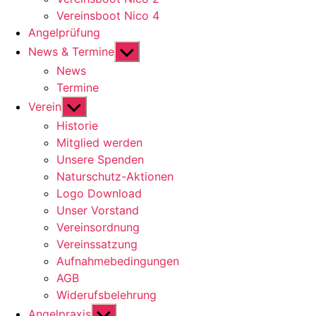
Vereinsboot Nico 4
Angelprüfung
Untermenü
News & Termine
anzeigen
News
Termine
Untermenü
Verein
anzeigen
Historie
Mitglied werden
Unsere Spenden
Naturschutz-Aktionen
Logo Download
Unser Vorstand
Vereinsordnung
Vereinssatzung
Aufnahmebedingungen
AGB
Widerufsbelehrung
Untermenü
Angelpraxis