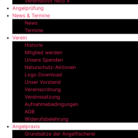
Vereinsboot Nico 4
Angelprüfung
News & Termine
News
Termine
Verein
Historie
Mitglied werden
Unsere Spenden
Naturschutz-Aktionen
Logo Download
Unser Vorstand
Vereinsordnung
Vereinssatzung
Aufnahmebedingungen
AGB
Widerufsbelehrung
Angelpraxis
Grundsätze der Angelfischerei