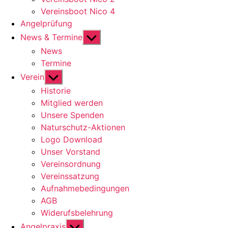
Vereinsboot Nico 4
Angelprüfung
Untermenü
News & Termine
anzeigen
News
Termine
Untermenü
Verein
anzeigen
Historie
Mitglied werden
Unsere Spenden
Naturschutz-Aktionen
Logo Download
Unser Vorstand
Vereinsordnung
Vereinssatzung
Aufnahmebedingungen
AGB
Widerufsbelehrung
Untermenü
Angelpraxis