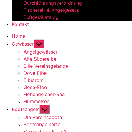
Durchführungsverordnung
Fischerei- & Angelgesetz
Bußgeldkatalog
Kontakt
Home
Untermenü
Gewässer
anzeigen
Angelgewässer
Alte Süderelbe
Bille Vereinsgelände
Dove Elbe
Elbstrom
Gose-Elbe
Hohendeicher-See
Hummelsee
Untermenü
Bootsangeln
anzeigen
Die Vereinsboote
Bootsangelkarte
Vereinsboot Nico 2