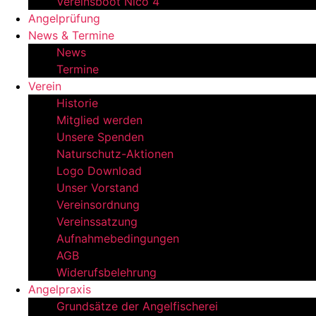
Vereinsboot Nico 4
Angelprüfung
News & Termine
News
Termine
Verein
Historie
Mitglied werden
Unsere Spenden
Naturschutz-Aktionen
Logo Download
Unser Vorstand
Vereinsordnung
Vereinssatzung
Aufnahmebedingungen
AGB
Widerufsbelehrung
Angelpraxis
Grundsätze der Angelfischerei