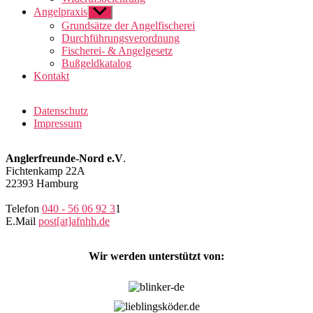
Angelpraxis
Untermenü
anzeigen
Grundsätze der Angelfischerei
Durchführungsverordnung
Fischerei- & Angelgesetz
Bußgeldkatalog
Kontakt
Datenschutz
Impressum
Anglerfreunde-Nord e.V
.
Fichtenkamp 22A
22393 Hamburg
Telefon
040 - 56 06 92 3
1
E.Mail
post[at]afnhh.de
Wir werden unterstützt von: