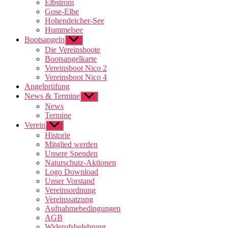
Elbstrom
Gose-Elbe
Hohendeicher-See
Hummelsee
Bootsangeln
Untermenü
anzeigen
Die Vereinsboote
Bootsangelkarte
Vereinsboot Nico 2
Vereinsboot Nico 4
Angelprüfung
News & Termine
Untermenü
anzeigen
News
Termine
Verein
Untermenü
anzeigen
Historie
Mitglied werden
Unsere Spenden
Naturschutz-Aktionen
Logo Download
Unser Vorstand
Vereinsordnung
Vereinssatzung
Aufnahmebedingungen
AGB
Widerufsbelehrung