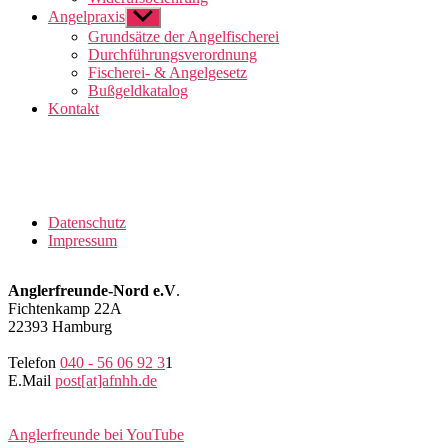
Angelpraxis
Untermenü
anzeigen
Grundsätze der Angelfischerei
Durchführungsverordnung
Fischerei- & Angelgesetz
Bußgeldkatalog
Kontakt
Datenschutz
Impressum
Anglerfreunde-Nord e.V
.
Fichtenkamp 22A
22393 Hamburg
Telefon
040 - 56 06 92 3
1
E.Mail
post[at]afnhh.de
Anglerfreunde bei YouTube