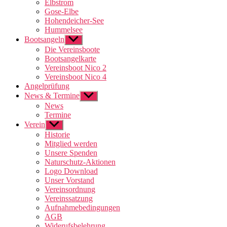
Elbstrom
Gose-Elbe
Hohendeicher-See
Hummelsee
Bootsangeln
Untermenü
anzeigen
Die Vereinsboote
Bootsangelkarte
Vereinsboot Nico 2
Vereinsboot Nico 4
Angelprüfung
News & Termine
Untermenü
anzeigen
News
Termine
Verein
Untermenü
anzeigen
Historie
Mitglied werden
Unsere Spenden
Naturschutz-Aktionen
Logo Download
Unser Vorstand
Vereinsordnung
Vereinssatzung
Aufnahmebedingungen
AGB
Widerufsbelehrung